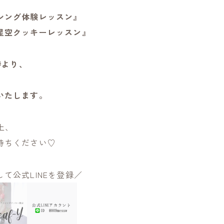
シング体験レッスン』
星空クッキーレッスン』
時より、
いたします。
上、
待ちください♡
て公式LINEを登録／