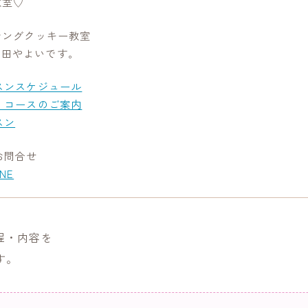
教室♡
シングクッキー教室
』原田やよいです。
スンスケジュール
・コースのご案内
スン
お問合せ
INE
程・内容を
す。