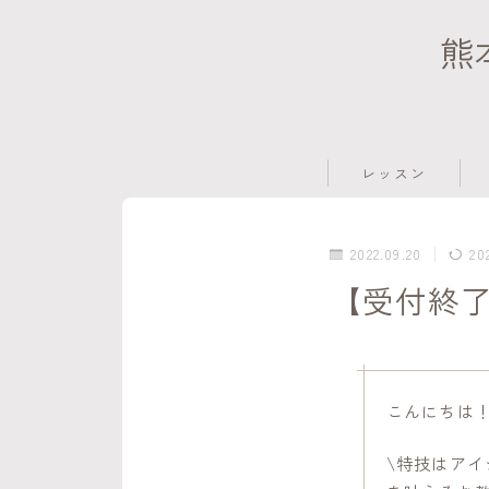
熊
レッスン
レッスン日程
2022.09.20
20
募集中メニュー
【受付終了
過去レッスン
こんにちは
\特技はアイ