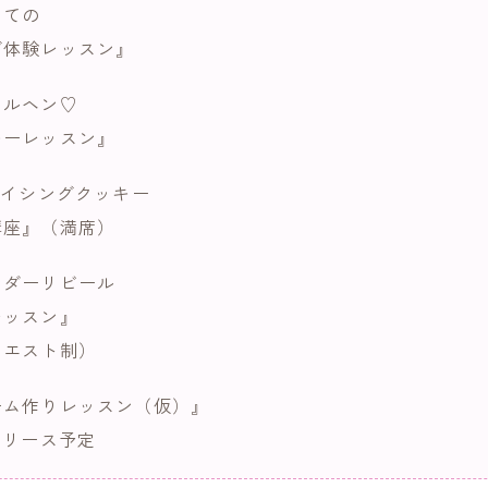
めての
グ体験レッスン』
メルヘン♡
キーレッスン』
アイシングクッキー
講座』（満席）
ンダーリビール
レッスン』
クエスト制）
ーム作りレッスン（仮）』
リリース予定