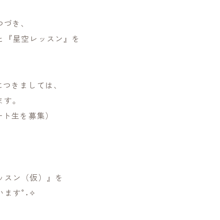
つづき、
と『星空レッスン』を
につきましては、
ます。
ート生を募集）
、
ッスン（仮）』を
ます°˖✧