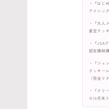
・『はじ
アイシン
・『大人
星空クッ
・『JSA
認定講師
・『ジェ
クッキー
（完全リ
・『クリ
※10月末