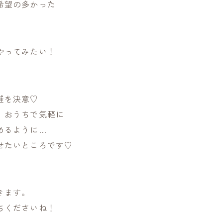
希望の多かった
やってみたい！
催を決意♡
、おうちで気軽に
めるように…
せたいところです♡
、
きます。
ちくださいね！